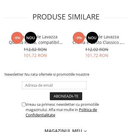
PRODUSE SIMILARE
Cafea capsule Lavazza
Cafea capsule Lavazza
-9%
NOU
-9%
NOU
Qualita Rossa, compatibile
Crema e Gusto Classico ,
Nespresso, 80 buc
compatibile Nespresso, 80
112,02 RON
112,02 RON
buc
101,72 RON
101,72 RON
Newsletter
Nu rata ofertele si promotiile noastre
Vreau sa primesc newsletter cu promotiile
magazinului. Afla mai multe in
Politica de
Confidentialitate
MAGAZINUL MEU