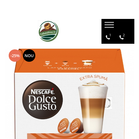
1
2
-25%
NOU