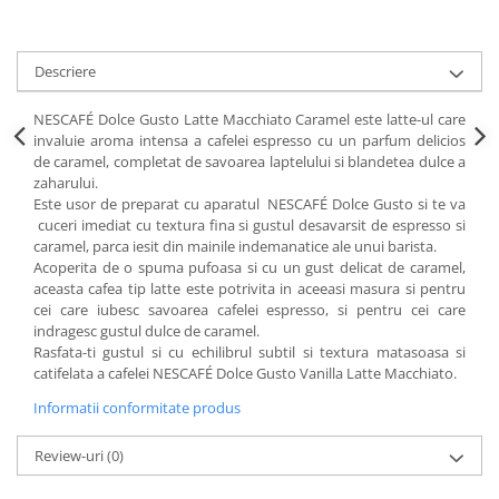
Descriere
NESCAFÉ Dolce Gusto Latte Macchiato Caramel este latte-ul care
invaluie aroma intensa a cafelei espresso cu un parfum delicios
de caramel, completat de savoarea laptelului si blandetea dulce a
zaharului.
Este usor de preparat cu aparatul NESCAFÉ Dolce Gusto si te va
cuceri imediat cu textura fina si gustul desavarsit de espresso si
caramel, parca iesit din mainile indemanatice ale unui barista.
Acoperita de o spuma pufoasa si cu un gust delicat de caramel,
aceasta cafea tip latte este potrivita in aceeasi masura si pentru
cei care iubesc savoarea cafelei espresso, si pentru cei care
indragesc gustul dulce de caramel.
Rasfata-ti gustul si cu echilibrul subtil si textura matasoasa si
catifelata a cafelei NESCAFÉ Dolce Gusto Vanilla Latte Macchiato.
Informatii conformitate produs
Review-uri
(0)