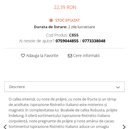
22,39 RON
STOC EPUIZAT
Durata de livrare:
2 zile lucratoare
Cod Produs:
C855
Ai nevoie de ajutor?
0759044855
/
0773338048
Adauga la Favorite
Cere informatii
Descriere
O cafea intensă, cu note de prăjire, cu note de fructe și un strop
de aciditate, Ispirazione Ristretto Italiano este misterios și
magnetic în complexitatea lui. Boabele de cafea Robusta, prăjite
îndelung, îi oferă sortimentului Ispirazione Ristretto Italiano
corpolență, note pregnante de prăjire și note amărui de cacao.
Sortimentul Ispirazione Ristretto Italiano aduce un omagiu