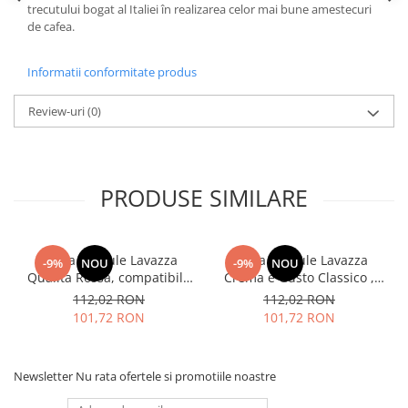
trecutului bogat al Italiei în realizarea celor mai bune amestecuri
de cafea.
Informatii conformitate produs
Review-uri
(0)
PRODUSE SIMILARE
Cafea capsule Lavazza
Cafea capsule Lavazza
-9%
NOU
-9%
NOU
Qualita Rossa, compatibile
Crema e Gusto Classico ,
Nespresso, 80 buc
compatibile Nespresso, 80
112,02 RON
112,02 RON
buc
101,72 RON
101,72 RON
Newsletter
Nu rata ofertele si promotiile noastre