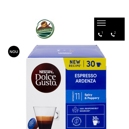
1
2
NOU