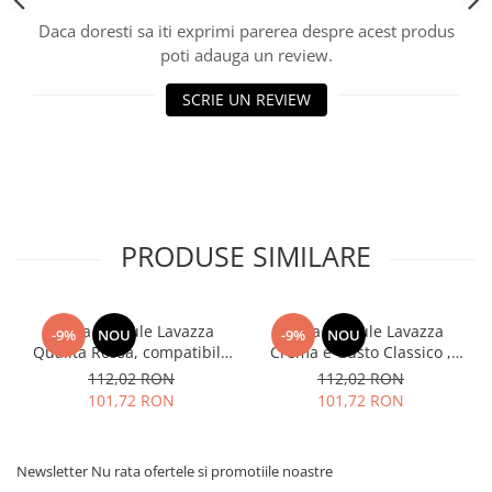
Daca doresti sa iti exprimi parerea despre acest produs
poti adauga un review.
SCRIE UN REVIEW
PRODUSE SIMILARE
Cafea capsule Lavazza
Cafea capsule Lavazza
-9%
NOU
-9%
NOU
Qualita Rossa, compatibile
Crema e Gusto Classico ,
Nespresso, 80 buc
compatibile Nespresso, 80
112,02 RON
112,02 RON
buc
101,72 RON
101,72 RON
Newsletter
Nu rata ofertele si promotiile noastre