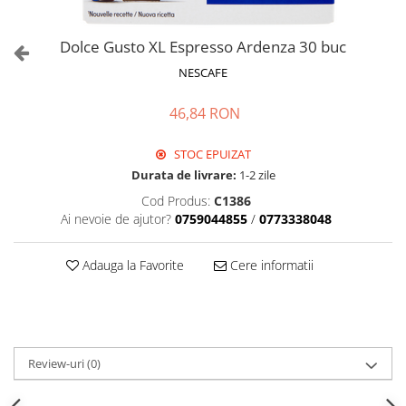
Dolce Gusto XL Espresso Ardenza 30 buc
NESCAFE
46,84 RON
STOC EPUIZAT
Durata de livrare:
1-2 zile
Cod Produs:
C1386
Ai nevoie de ajutor?
0759044855
/
0773338048
Adauga la Favorite
Cere informatii
Review-uri
(0)