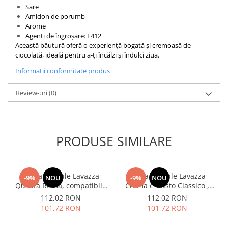
Sare
Amidon de porumb
Arome
Agenți de îngroșare: E412
Această băutură oferă o experiență bogată și cremoasă de
ciocolată, ideală pentru a-ți încălzi și îndulci ziua.
Informatii conformitate produs
Review-uri
(0)
PRODUSE SIMILARE
Cafea capsule Lavazza
Cafea capsule Lavazza
-9%
NOU
-9%
NOU
Qualita Rossa, compatibile
Crema e Gusto Classico ,
Nespresso, 80 buc
compatibile Nespresso, 80
112,02 RON
112,02 RON
buc
101,72 RON
101,72 RON