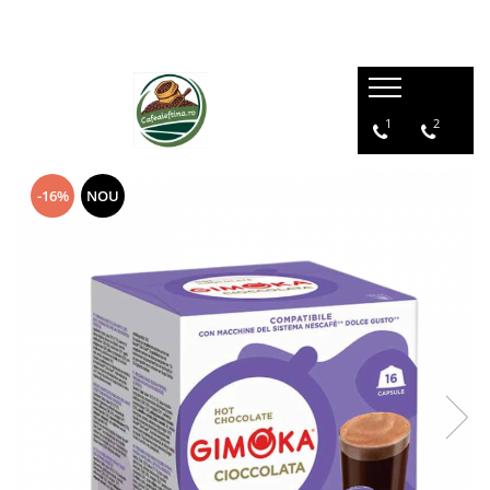
1
2
-16%
NOU