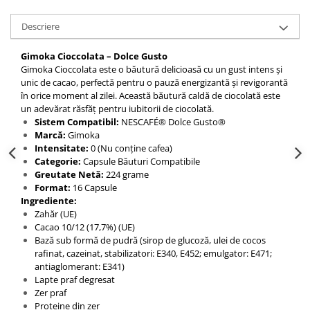
Descriere
Gimoka Cioccolata – Dolce Gusto
Gimoka Cioccolata este o băutură delicioasă cu un gust intens și
unic de cacao, perfectă pentru o pauză energizantă și revigorantă
în orice moment al zilei. Această băutură caldă de ciocolată este
un adevărat răsfăț pentru iubitorii de ciocolată.
Sistem Compatibil:
NESCAFÉ® Dolce Gusto®
Marcă:
Gimoka
Intensitate:
0 (Nu conține cafea)
Categorie:
Capsule Băuturi Compatibile
Greutate Netă:
224 grame
Format:
16 Capsule
Ingrediente:
Zahăr (UE)
Cacao 10/12 (17,7%) (UE)
Bază sub formă de pudră (sirop de glucoză, ulei de cocos
rafinat, cazeinat, stabilizatori: E340, E452; emulgator: E471;
antiaglomerant: E341)
Lapte praf degresat
Zer praf
Proteine din zer