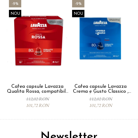
-9%
-9%
NOU
NOU
Cafea capsule Lavazza
Cafea capsule Lavazza
Qualita Rossa, compatibile
Crema e Gusto Classico ,
Nespresso, 80 buc
compatibile Nespresso, 80
112,02 RON
112,02 RON
buc
101,72 RON
101,72 RON
Newsletter