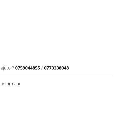
 ajutor?
0759044855
/
0773338048
informatii