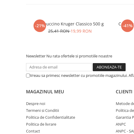
Cappuccino Kruger Classico 500 g
Cappuc
-21%
-41%
25,41 RON
19,99 RON
Newsletter
Nu rata ofertele si promotiile noastre
Vreau sa primesc newsletter cu promotiile magazinului. Af
MAGAZINUL MEU
CLIENTI
Despre noi
Metode de
Termeni si Conditii
Politica d
Politica de Confidentialitate
Garantia 
Politica de livrare
ANPC
Contact
ANPC - SA