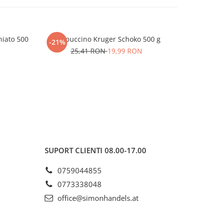
iato 500
Cappuccino Kruger Schoko 500 g
Cappuccino
-21%
-21%
25,41 RON
19,99 RON
2
SUPORT CLIENTI
08.00-17.00
0759044855
0773338048
office@simonhandels.at