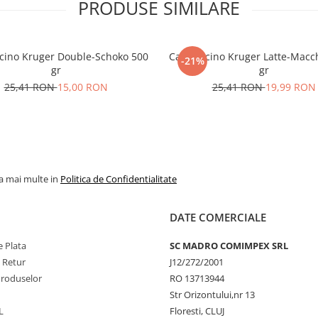
PRODUSE SIMILARE
cino Kruger Double-Schoko 500
Cappuccino Kruger Latte-Macch
-21%
gr
gr
25,41 RON
15,00 RON
25,41 RON
19,99 RON
la mai multe in
Politica de Confidentialitate
DATE COMERCIALE
 Plata
SC MADRO COMIMPEX SRL
e Retur
J12/272/2001
Produselor
RO 13713944
Str Orizontului,nr 13
L
Floresti, CLUJ