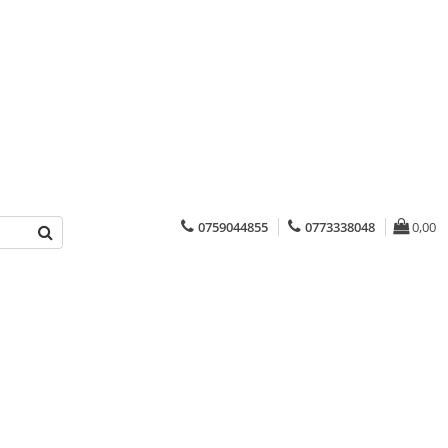
0759044855
0773338048
0,00