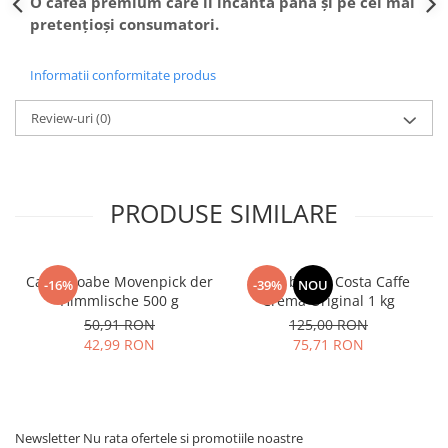
O cafea premium care îi încântă până și pe cei mai
pretențioși consumatori.
Informatii conformitate produs
Review-uri
(0)
PRODUSE SIMILARE
Cafea boabe Movenpick der
Cafea boabe Costa Caffe
-16%
-39%
NOU
Himmlische 500 g
Crema Original 1 kg
50,91 RON
125,00 RON
42,99 RON
75,71 RON
Newsletter
Nu rata ofertele si promotiile noastre