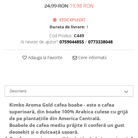
24,99 RON
19,98 RON
STOC EPUIZAT
Durata de livrare:
1
Cod Produs:
C449
Ai nevoie de ajutor?
0759044855
/
0773338048
Adauga la Favorite
Cere informatii
Descriere
Kimbo Aroma Gold cafea boabe - este o cafea
superioară, din boabe 100% Arabica culese cu grijă
de pe plantațiile din America Centrală.
Boabele de cafea mediu prăjite îi conferă un gust
deosebit și o dulceață ușoară.