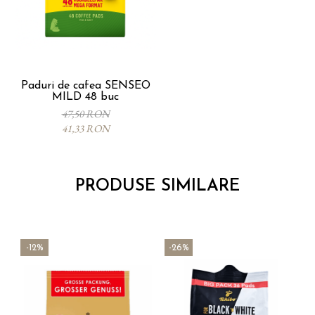
Paduri de cafea SENSEO
MILD 48 buc
47,50 RON
41,33 RON
PRODUSE SIMILARE
-12%
-26%