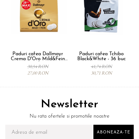
Paduri cafea Dallmayr
Paduri cafea Tchibo
Crema D'Oro Mild&Fein
Black&White - 36 buc
C
-28 buc
30,54 RON
41,74 RON
27,00 RON
30,71 RON
Newsletter
Nu rata ofertele si promotiile noastre